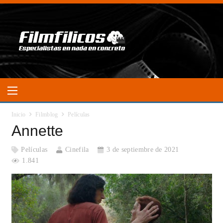
Inicio
Filmblog
Películas
Annette
Películas
Cinefila
3 de septiembre de 2021
1.841