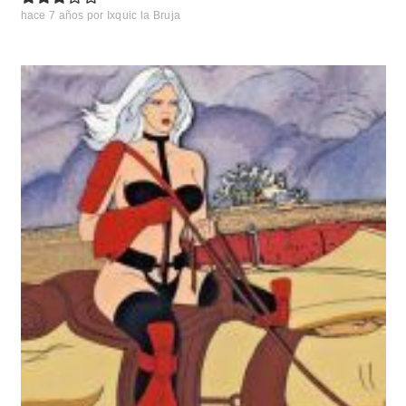
hace 7 años
por
Ixquic la Bruja