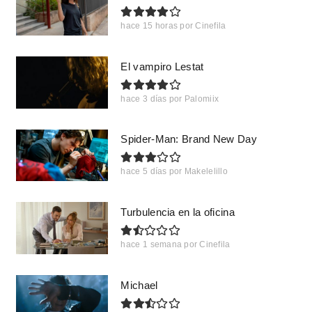
hace 15 horas
por
Cinefila
El vampiro Lestat
hace 3 días
por
Palomiix
Spider-Man: Brand New Day
hace 5 días
por
Makelelillo
Turbulencia en la oficina
hace 1 semana
por
Cinefila
Michael