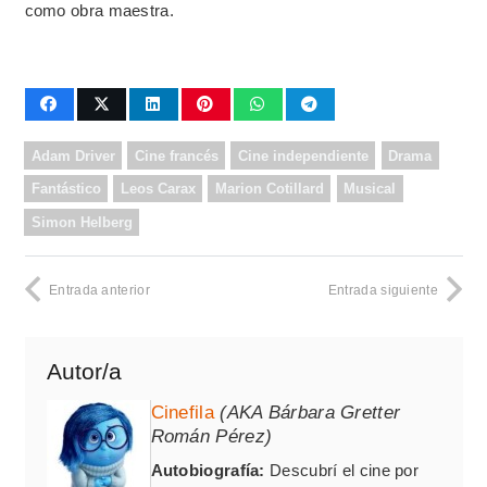
como obra maestra.
Adam Driver
Cine francés
Cine independiente
Drama
Fantástico
Leos Carax
Marion Cotillard
Musical
Simon Helberg
Entrada anterior
Entrada siguiente
Autor/a
Cinefila
(AKA Bárbara Gretter
Román Pérez)
Autobiografía:
Descubrí el cine por