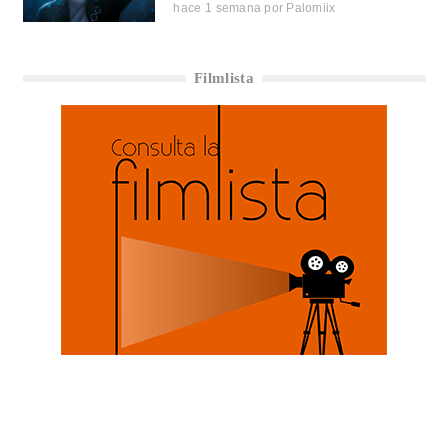
hace 1 semana
por
Palomiix
Filmlista