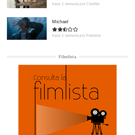
hace 1 semana
por
Cinefila
Michael
hace 1 semana
por
Palomiix
Filmlista