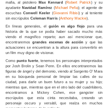
mafia, al pistolero
Max Kennard
(
Robert Patrick
) y su
ayudante
Navidad Ramírez
(
Michael Peña
); el agente de
escuchas
Conwell Keeler
(
Giovanni Ribisi
) y al teniente
sin escrúpulos
Coleman Harris
(
Anthony Mackie
).
En líneas generales, el
guión es algo flojo
para una
historia de la que se podía haber sacado mucho más
viendo el magnífico reparto; aun así mencionar que,
encontraremos
grandes escenas de acción
y que las
actuaciones se encuentran a la altura para convertirlo en
un film muy digno de visionar.
Como
punto fuerte
, tenemos los personajes interpretados
por Josh Brolin y Sean Penn. En ellos encontraremos las
figuras de ángel y del demonio, viendo al Sargento O’ Mara
en su búsqueda personal de limpiar las calles de su
ciudad, para darle un buen futuro a su mujer y su hijo;
mientras que, mientras que en el otro lado del cuadrilátero,
encontramos a Mickey Cohen, ese gangster sin
escrúpulos que esta cinta necesitaba, creando un
personaje oscuro y versátil, que realza en muchos