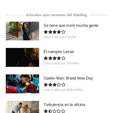
Artículos más recientes del filmblog
Se tiene que morir mucha gente
hace 1 día
por
Cinefila
El vampiro Lestat
hace 3 días
por
Palomiix
Spider-Man: Brand New Day
hace 6 días
por
Makelelillo
Turbulencia en la oficina