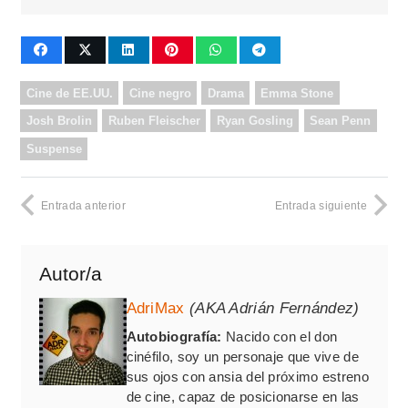
Cine de EE.UU.
Cine negro
Drama
Emma Stone
Josh Brolin
Ruben Fleischer
Ryan Gosling
Sean Penn
Suspense
Entrada anterior
Entrada siguiente
Autor/a
AdriMax
(AKA Adrián Fernández)
Autobiografía:
Nacido con el don
cinéfilo, soy un personaje que vive de
sus ojos con ansia del próximo estreno
de cine, capaz de posicionarse en las