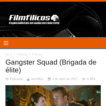
Inicio
Filmblog
Películas
Gangster Squad (Brigada de
élite)
Películas
AdriMax
3 de abril de 2017
6.894