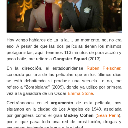
Hoy vengo hablaros de La la la…, un momento, no, no era
eso. A pesar de que las dos películas tienen los mismos
protagonistas, aquí tenemos 113 minutos de pura acción y
poco baile, me refiero a
Gangster Squad
(2013).
En la
dirección
, el estadounidense
Ruben Fleischer
,
conocido por una de las películas que en los últimos días
se está debatiendo si producir una secuela o no, me
refiero a
“Zombieland” (2009), donde ya utilizo por primera
vez a la ganadora de un Oscar
Emma Stone
.
Centrándonos en el
argumento
de esta película, nos
situamos en la ciudad de Los Ángeles de 1949, asediada
por gangsters como el gran
Mickey Cohen
(
Sean Penn
),
por el que pasa toda una red de prostitución, drogas y
apuestas; teniendo en jaque a la ciudad.