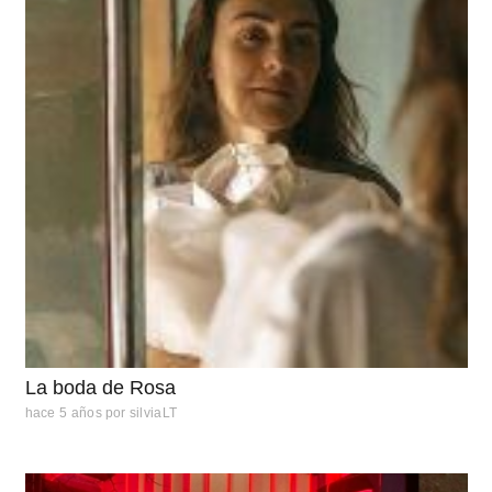
La boda de Rosa
hace 5 años
por
silviaLT