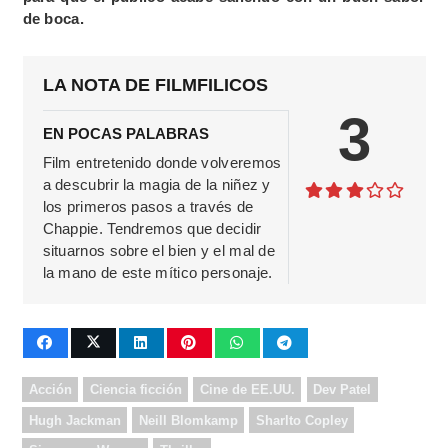
de boca.
LA NOTA DE FILMFILICOS
3
EN POCAS PALABRAS
Film entretenido donde volveremos
a descubrir la magia de la niñez y
los primeros pasos a través de
Chappie. Tendremos que decidir
situarnos sobre el bien y el mal de
la mano de este mítico personaje.
Acción
Ciencia ficción
Cine de EE.UU.
Dev Patel
Hugh Jackman
Neill Blomkamp
Sharlto Copley