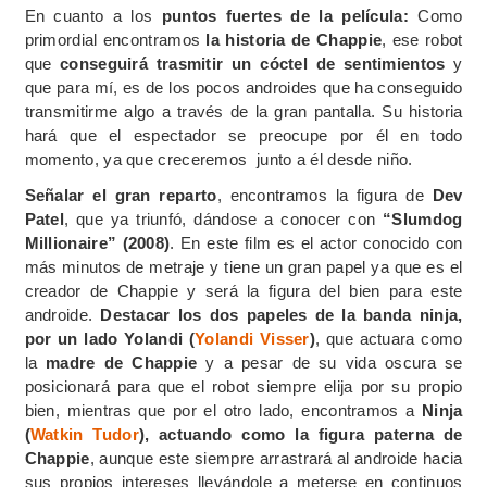
En cuanto a los
puntos fuertes de la película:
Como
primordial encontramos
la historia de Chappie
, ese robot
que
conseguirá trasmitir un cóctel de sentimientos
y
que para mí, es de los pocos androides que ha conseguido
transmitirme algo a través de la gran pantalla. Su historia
hará que el espectador se preocupe por él en todo
momento, ya que creceremos junto a él desde niño.
Señalar el gran reparto
, encontramos la figura de
Dev
Patel
, que ya triunfó, dándose a conocer con
“Slumdog
Millionaire” (2008)
. En este film es el actor conocido con
más minutos de metraje y tiene un gran papel ya que es el
creador de Chappie y será la figura del bien para este
androide.
Destacar los dos papeles de la banda ninja,
por un lado Yolandi (
Yolandi Visser
)
, que actuara como
la
madre de Chappie
y a pesar de su vida oscura se
posicionará para que el robot siempre elija por su propio
bien, mientras que por el otro lado, encontramos a
Ninja
(
Watkin Tudor
), actuando como la figura paterna de
Chappie
, aunque este siempre arrastrará al androide hacia
sus propios intereses llevándole a meterse en continuos