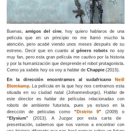
Buenas,
amigos del cine
, hoy quiero hablaros de una
película que en un principio no me llamó mucho la
atención, pero acabé viendo unos meses después de su
estreno. Decir que en cuanto al
género robots
no soy
muy fan, pero esta gran película me cautivo por la historia
y por la humanización que desprende el robot protagonista.
Como ya sabéis hoy os voy a hablar de
Chappie
(2015).
En la dirección encontramos al sudafricano
Neill
Blomkamp
. La película en la que hoy nos centramos esta
situada en su ciudad natal (Johannesburgo). Hablar de
este director es hablar de películas relacionadas con
robots de ambiente futurista, pues ya estuvo en la
dirección de películas como
“
Distrito 9
”
(2009) o
“Elysium”
(2013). A Juzgar por esta carta de
presentación, sabemos que nos vamos a encontrar con
una historia diferente que nos hará pensar sobre un futuro