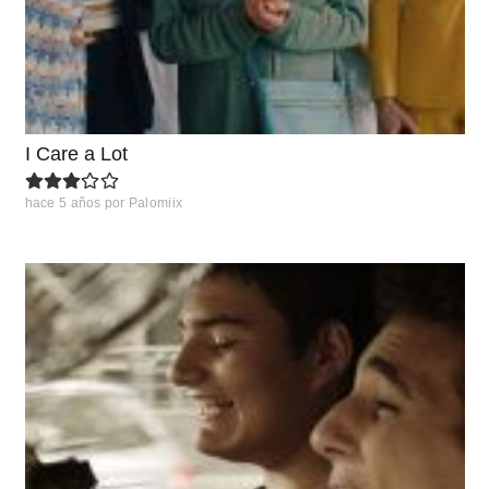
I Care a Lot
hace 5 años
por
Palomiix