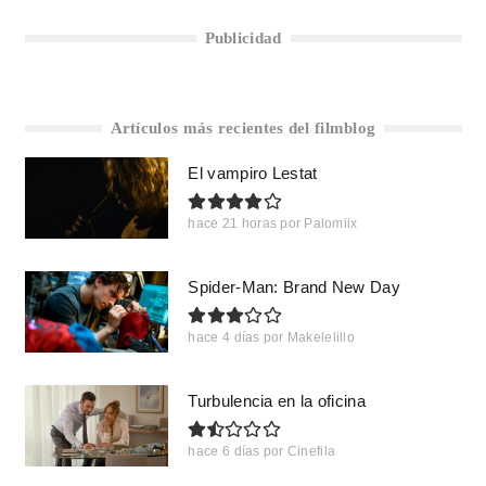
Publicidad
Artículos más recientes del filmblog
El vampiro Lestat
hace 21 horas
por
Palomiix
Spider-Man: Brand New Day
hace 4 días
por
Makelelillo
Turbulencia en la oficina
hace 6 días
por
Cinefila