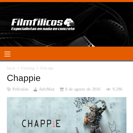
Inicio
Filmblog
Películas
Chappie
Películas
AdriMax
8 de agosto de 2016
9.286