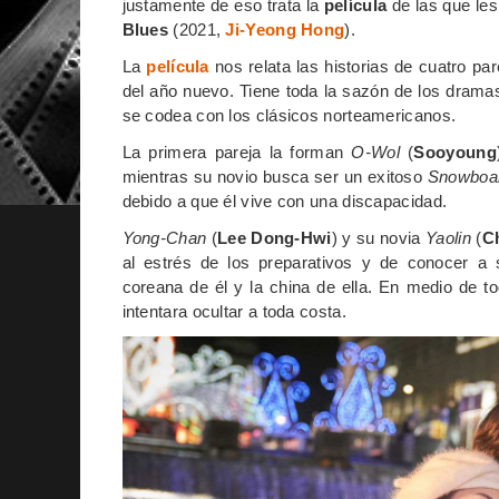
justamente de eso trata la
película
de las que les
Blues
(2021,
Ji-Yeong Hong
).
La
película
nos relata las historias de cuatro par
del año nuevo. Tiene toda la sazón de los dram
se codea con los clásicos norteamericanos.
La primera pareja la forman
O-Wol
(
Sooyoung
mientras su novio busca ser un exitoso
Snowboa
debido a que él vive con una discapacidad.
Yong-Chan
(
Lee Dong-Hwi
) y su novia
Yaolin
(
C
al estrés de los preparativos y de conocer a s
coreana de él y la china de ella. En medio de to
intentara ocultar a toda costa.