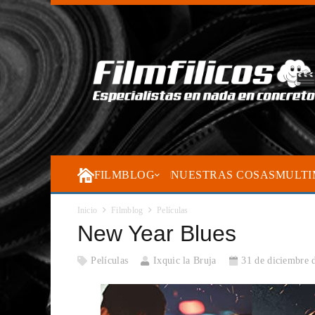
FILMBLOG
NUESTRAS COSAS
MULTI
Inicio
Filmblog
Películas
New Year Blues
Películas
Ixquic la Bruja
31 de diciembre 