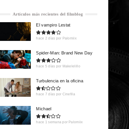
Artículos más recientes del filmblog
El vampiro Lestat
hace 2 días
por
Palomiix
Spider-Man: Brand New Day
hace 5 días
por
Makelelillo
Turbulencia en la oficina
hace 7 días
por
Cinefila
Michael
hace 1 semana
por
Palomiix