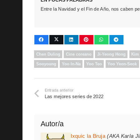
Entre la Navidad y el Fin de Año, nos caben pe
Chen Duling
Cine coreano
Ji-Yeong Hong
Kim
Sooyoung
Yoo In-Na
Yoo Teo
Yoo Yeon-Seok
Entrada anterior
Las mejores series de 2022
Autor/a
Ixquic la Bruja
(AKA Karla J