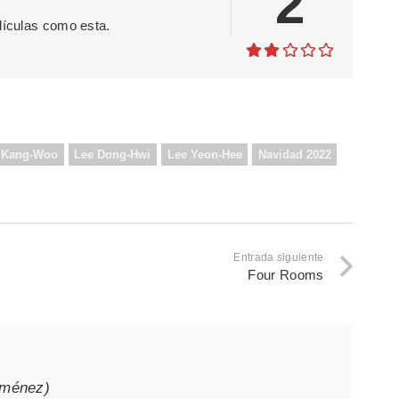
2
lículas como esta.
 Kang-Woo
Lee Dong-Hwi
Lee Yeon-Hee
Navidad 2022
Entrada siguiente
Four Rooms
iménez)