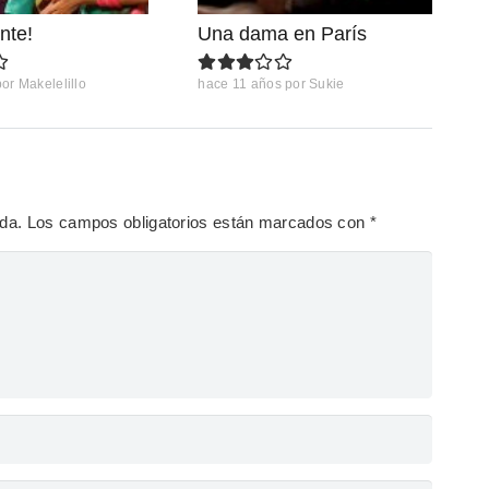
nte!
Una dama en París
por
Makelelillo
hace 11 años
por
Sukie
ada.
Los campos obligatorios están marcados con
*