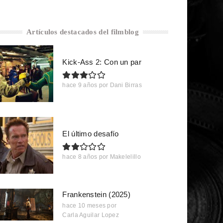
Artículos destacados del filmblog
Kick-Ass 2: Con un par
hace 9 años
por
Dani Birras
El último desafío
hace 8 años
por
Makelelillo
Frankenstein (2025)
hace 10 meses
por
Carla Aguilar Lopez