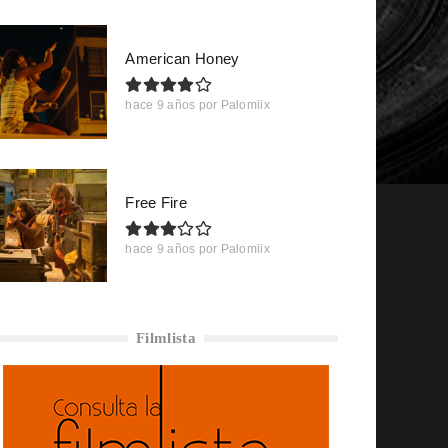
American Honey
hace 9 años
por
Palomiix
Free Fire
hace 9 años
por
Palomiix
Filmlista