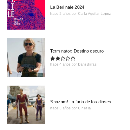
La Berlinale 2024
hace 2 años
por
Carla Aguilar Lopez
Terminator: Destino oscuro
hace 4 años
por
Dani Birras
Shazam! La furia de los dioses
hace 3 años
por
Cinefila