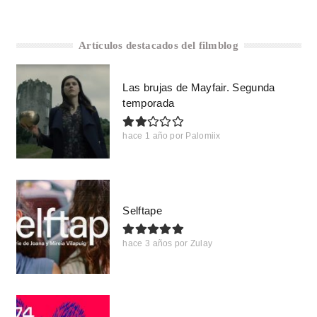
Artículos destacados del filmblog
Las brujas de Mayfair. Segunda
temporada
hace 1 año
por
Palomiix
Selftape
hace 3 años
por
Zulay