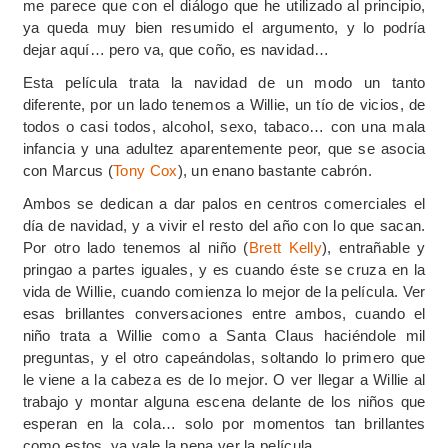
me parece que con el diálogo que he utilizado al principio,
ya queda muy bien resumido el argumento, y lo podría
dejar aquí… pero va, que coño, es navidad…
Esta película trata la navidad de un modo un tanto
diferente, por un lado tenemos a Willie, un tío de vicios, de
todos o casi todos, alcohol, sexo, tabaco… con una mala
infancia y una adultez aparentemente peor, que se asocia
con Marcus (
Tony Cox
), un enano bastante cabrón.
Ambos se dedican a dar palos en centros comerciales el
día de navidad, y a vivir el resto del año con lo que sacan.
Por otro lado tenemos al niño (
Brett Kelly
), entrañable y
pringao a partes iguales, y es cuando éste se cruza en la
vida de Willie, cuando comienza lo mejor de la película. Ver
esas brillantes conversaciones entre ambos, cuando el
niño trata a Willie como a Santa Claus haciéndole mil
preguntas, y el otro capeándolas, soltando lo primero que
le viene a la cabeza es de lo mejor. O ver llegar a Willie al
trabajo y montar alguna escena delante de los niños que
esperan en la cola… solo por momentos tan brillantes
como estos, ya vale la pena ver la película.