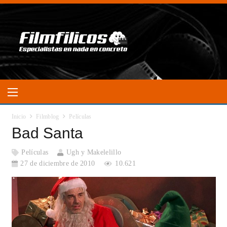
Inicio
Filmblog
Películas
Bad Santa
Películas
Ugh y Makelelillo
27 de diciembre de 2010
10.621