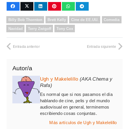
Billy Bob Thornton
Brett Kelly
Cine de EE.UU.
Comedia
Navidad
Terry Zwigoff
Tony Cox
Entrada anterior
Entrada siguiente
Autor/a
Ugh y Makelelillo
(AKA Chema y
Rafa)
Es normal que si nos pasamos el día
hablando de cine, pelis y del mundo
audiovisual en general, terminemos
escribiendo cosas conjuntas.
Más artículos de Ugh y Makelelillo