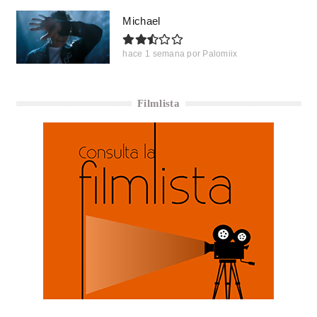
Michael
hace 1 semana
por
Palomiix
Filmlista