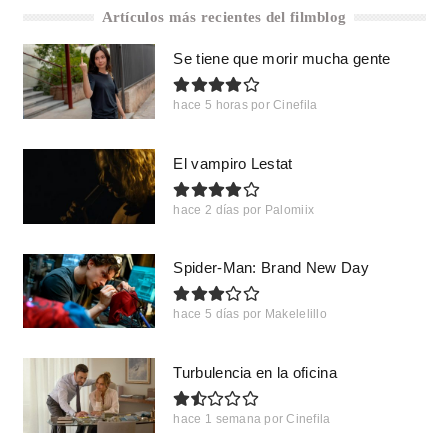
Artículos más recientes del filmblog
Se tiene que morir mucha gente
hace 5 horas
por
Cinefila
El vampiro Lestat
hace 2 días
por
Palomiix
Spider-Man: Brand New Day
hace 5 días
por
Makelelillo
Turbulencia en la oficina
hace 1 semana
por
Cinefila