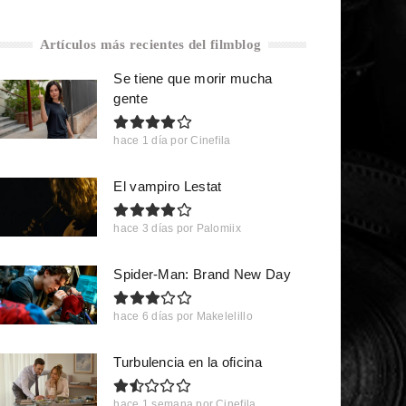
Artículos más recientes del filmblog
Se tiene que morir mucha
gente
hace 1 día
por
Cinefila
El vampiro Lestat
hace 3 días
por
Palomiix
Spider-Man: Brand New Day
hace 6 días
por
Makelelillo
Turbulencia en la oficina
hace 1 semana
por
Cinefila