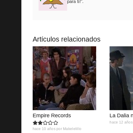
para ti!".
Artículos relacionados
Empire Records
La Dalia 
hace 12 años
hace 10 años
por
Makelelillo