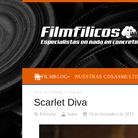
FILMBLOG
NUESTRAS COSAS
MULTI
Inicio
Filmblog
Películas
Scarlet Diva
Películas
Sukie
19 de diciembre de 2013