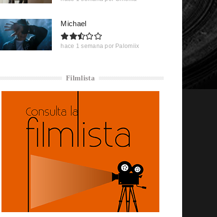
Michael
hace 1 semana
por
Palomiix
Filmlista