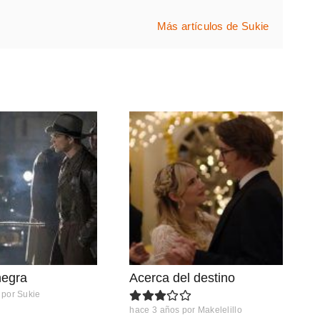
Más artículos de Sukie
negra
Acerca del destino
por
Sukie
hace 3 años
por
Makelelillo