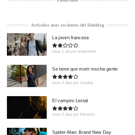
Artículos más recientes del filmblog
La joven francesa
hace 1 día
por
Makelelillo
Se tiene que morir mucha gente
hace 3 días
por
Cinefila
El vampiro Lestat
hace 5 días
por
Palomiix
Spider-Man: Brand New Day