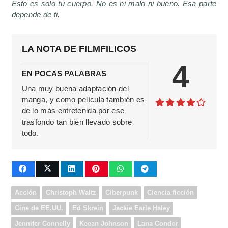
Esto es solo tu cuerpo. No es ni malo ni bueno. Esa parte
depende de ti.
LA NOTA DE FILMFILICOS
4
EN POCAS PALABRAS
Una muy buena adaptación del
manga, y como película también es
de lo más entretenida por ese
trasfondo tan bien llevado sobre
todo.
Acción
Christoph Waltz
Ciberpunk
Ciencia ficción
Cine de EE.UU.
Ed Skrein
Jackie Earle Haley
Jennifer Connelly
Keean Johnson
Lana Condor