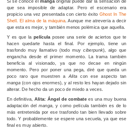
Si se conoce el
manga
original puede dar la sensación de
que sea imposible de adaptar. Pero el escenario era
propicio una vez presentada con cierto éxito
Ghost In The
Shell. El alma de la máquina
. Aunque me atrevería a decir
que esta es mejor, y también menos polémica que aquella.
Y es que la
película
posee una serie de aciertos que te
hacen quedarte hasta el final. Por ejemplo, tiene un
trasfondo muy llamativo (todo muy
ciberpunk
), algo que
engancha desde el primer momento. La trama también
beneficia al visionado, ya que no decae en ningún
momento. Pero por poner una pega, diré que queda un
poco raro que muestren a
Alita
con ese aspecto tan
manga
(con ojos enormes), y al resto les hayan dejado sin
alterar. De hecho da un poco de miedo a veces.
En definitiva,
Alita: Ángel de combate
es una muy buena
adaptación del
manga
, y como película también es de lo
más entretenida por ese trasfondo tan bien llevado sobre
todo. Y probablemente se espere una secuela, ya que ese
final es muy abierto.