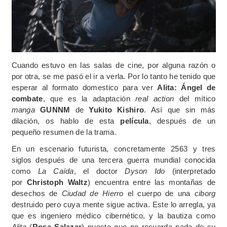
Cuando estuvo en las salas de cine, por alguna razón o
por otra, se me pasó el ir a verla. Por lo tanto he tenido que
esperar al formato domestico para ver
Alita: Ángel de
combate
, que es la adaptación
real action
del mítico
manga
GUNNM
de
Yukito Kishiro
. Así que sin más
dilación, os hablo de esta
película
, después de un
pequeño resumen de la trama.
En un escenario futurista, concretamente 2563 y tres
siglos después de una tercera guerra mundial conocida
como
La Caída
, el doctor
Dyson Ido
(interpretado
por
Christoph Waltz
) encuentra entre las montañas de
desechos de
Ciudad de Hierro
el cuerpo de una
ciborg
destruido pero cuya mente sigue activa. Este lo arregla, ya
que es ingeniero médico cibernético, y la bautiza como
Alita
(
Rosa Salazar
) puesto que no recuerda nada de su