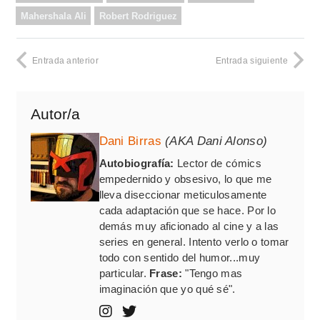
Mahershala Ali
Robert Rodriguez
Entrada anterior
Entrada siguiente
Autor/a
Dani Birras
(AKA Dani Alonso)
Autobiografía:
Lector de cómics
empedernido y obsesivo, lo que me
lleva diseccionar meticulosamente
cada adaptación que se hace. Por lo
demás muy aficionado al cine y a las
series en general. Intento verlo o tomar
todo con sentido del humor...muy
particular.
Frase:
"Tengo mas
imaginación que yo qué sé".