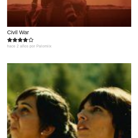
Civil War
hace 2 años
por
Palomiix