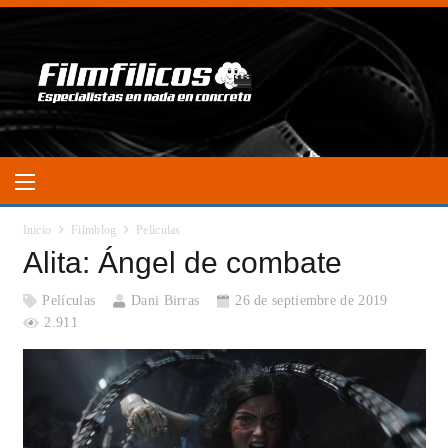
Inicio
Filmblog
Películas
Alita: Ángel de combate
Películas
Dani Birras
26 de septiembre de 2019
2.911