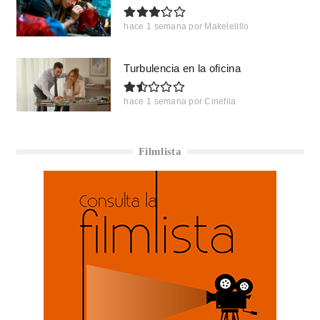
hace 1 semana
por
Makelelillo
Turbulencia en la oficina
hace 1 semana
por
Cinefila
Filmlista