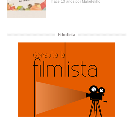
hace 13 años
por
Makelelillo
Filmlista