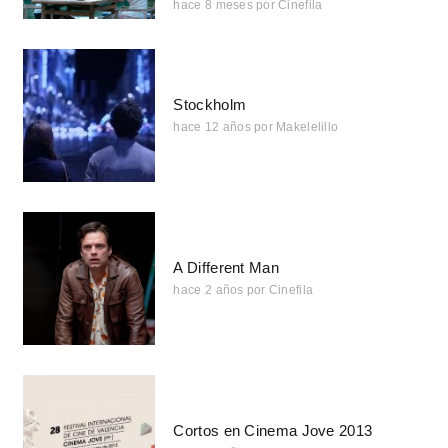
hace 8 meses
por
Cinefila
Stockholm
hace 12 años
por
Makelelillo
A Different Man
hace 2 años
por
Cinefila
Cortos en Cinema Jove 2013