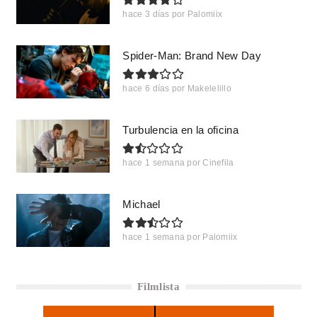
hace 3 días
por
Palomiix
Spider-Man: Brand New Day
hace 6 días
por
Makelelillo
Turbulencia en la oficina
hace 1 semana
por
Cinefila
Michael
hace 1 semana
por
Palomiix
Filmlista