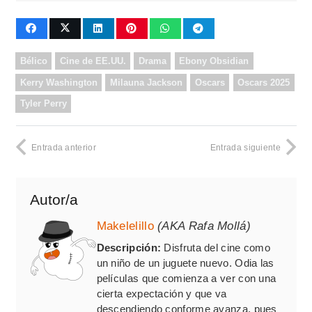
Bélico
Cine de EE.UU.
Drama
Ebony Obsidian
Kerry Washington
Milauna Jackson
Oscars
Oscars 2025
Tyler Perry
Entrada anterior
Entrada siguiente
Autor/a
Makelelillo
(AKA Rafa Mollá)
Descripción:
Disfruta del cine como
un niño de un juguete nuevo. Odia las
películas que comienza a ver con una
cierta expectación y que va
descendiendo conforme avanza, pues