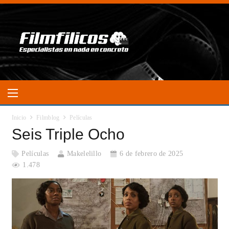
Inicio
Filmblog
Películas
Seis Triple Ocho
Películas
Makelelillo
6 de febrero de 2025
1.478