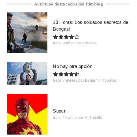
Artículos destacados del filmblog
13 Horas: Los soldados secretos de
Bengasi
hace 9 años
por
AdriMax
No hay otra opción
hace 7 meses
por
BenjaminRobinson
Super
hace 14 años
por
Makelelillo