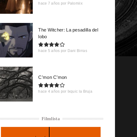
hace 7 años
por
Palomiix
The Witcher: La pesadilla del
lobo
hace 5 años
por
Dani Birras
C’mon C’mon
hace 4 años
por
Ixquic la Bruja
Filmlista