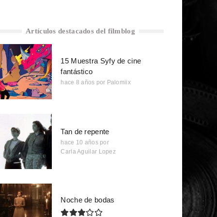
Artículos destacados del filmblog
15 Muestra Syfy de cine
fantástico
hace 8 años
por
Palomiix
Tan de repente
hace 10 años
por
Carla Aguilar Lopez
Noche de bodas