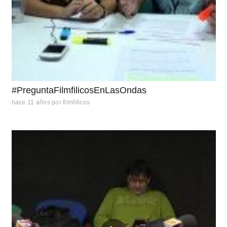
#PreguntaFilmfilicosEnLasOndas
hace 11 años
por
filmfilicos