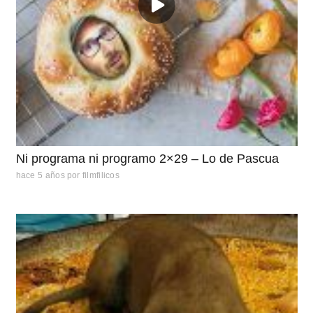
Ni programa ni programo 2×29 – Lo de Pascua
hace 5 años
por
filmfilicos