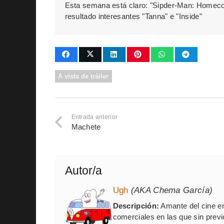
Esta semana está claro: "Sipder-Man: Homec
resultado interesantes "Tanna" e "Inside"
A vista de tráiler
Entrada anterior
Machete
Autor/a
Ugh
(AKA Chema García)
Descripción:
Amante del cine en
comerciales en las que sin previ