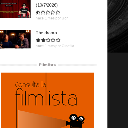
(10/7/2026)
hace 1 mes
por
Ugh
The drama
hace 1 mes
por
Cinefila
Filmlista