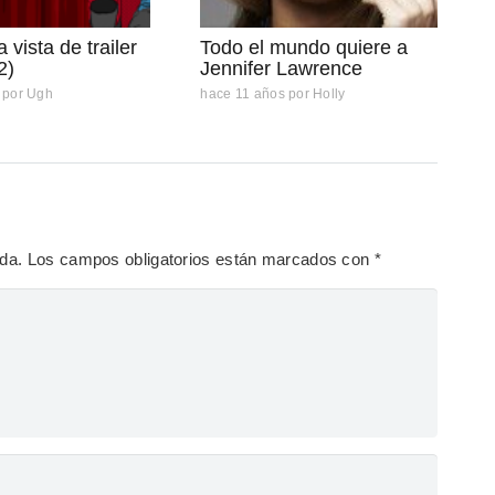
 vista de trailer
Todo el mundo quiere a
2)
Jennifer Lawrence
por
Ugh
hace 11 años
por
Holly
ada.
Los campos obligatorios están marcados con
*