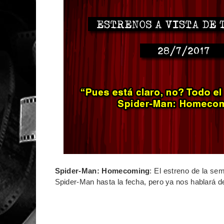
Spider-Man: Homecoming
: El estreno de la se
Spider-Man hasta la fecha, pero ya nos hablará d