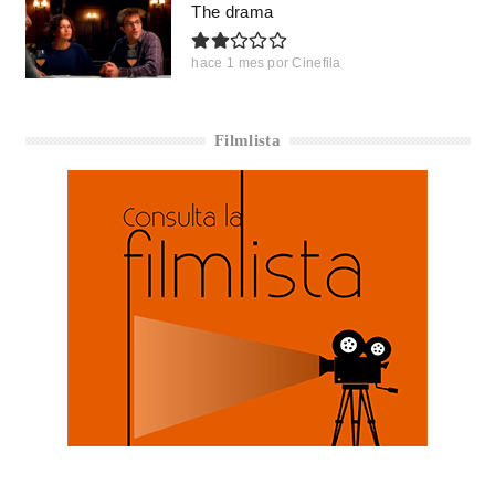
The drama
hace 1 mes
por
Cinefila
Filmlista