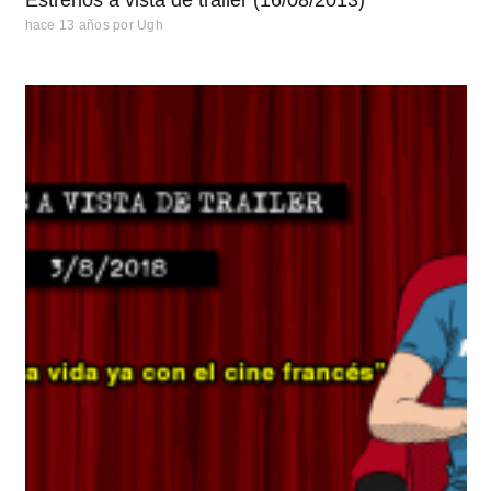
hace 13 años
por
Ugh