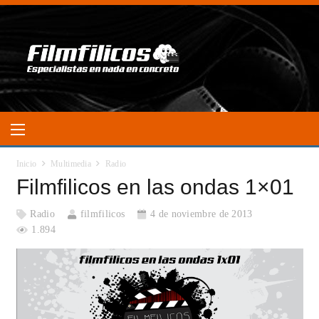
Inicio
Multimedia
Radio
Filmfilicos en las ondas 1×01
Radio
filmfilicos
4 de noviembre de 2013
1.894