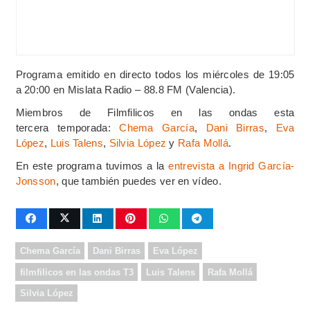
Programa emitido en directo todos los miércoles de 19:05
a 20:00 en Mislata Radio – 88.8 FM (Valencia).
Miembros de Filmfilicos en las ondas esta
tercera temporada:
Chema García
,
Dani Birras
,
Eva
López
,
Luis Talens
,
Silvia López
y
Rafa Mollá
.
En este programa tuvimos a la
entrevista a Ingrid García-
Jonsson
, que también puedes ver en vídeo.
Chema García
Dani Birras
Eva López
filmfilicos en las ondas T3
Luis Talens
Rafa Mollá
Silvia López