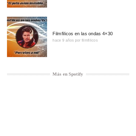
Filmfilicos en las ondas 4×30
hace 9 años
por
filmfilicos
Más en Spotify