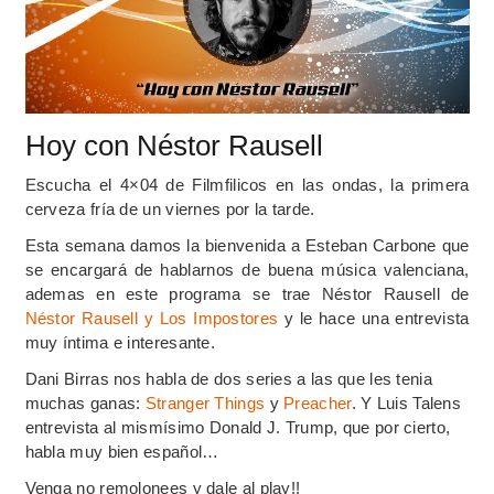
Hoy con Néstor Rausell
Escucha el 4×04 de Filmfilicos en las ondas, la primera
cerveza fría de un viernes por la tarde.
Esta semana damos la bienvenida a Esteban Carbone que
se encargará de hablarnos de buena música valenciana,
ademas en este programa se trae Néstor Rausell de
Néstor Rausell y Los Impostores
y le hace una entrevista
muy íntima e interesante.
Dani Birras nos habla de dos series a las que les tenia
muchas ganas:
Stranger Things
y
Preacher
. Y Luis Talens
entrevista al mismísimo Donald J. Trump, que por cierto,
habla muy bien español…
Venga no remolonees y dale al play!!