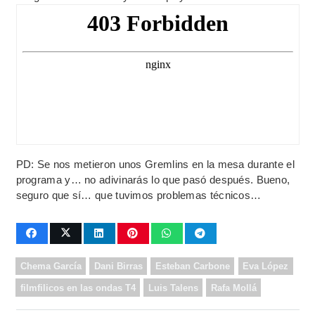
PD: Se nos metieron unos Gremlins en la mesa durante el
programa y… no adivinarás lo que pasó después. Bueno,
seguro que sí… que tuvimos problemas técnicos…
Chema García
Dani Birras
Esteban Carbone
Eva López
filmfilicos en las ondas T4
Luis Talens
Rafa Mollá