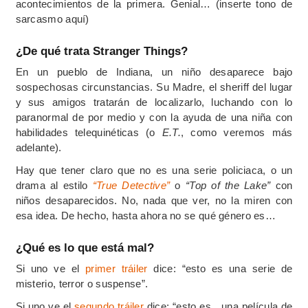
acontecimientos de la primera. Genial… (inserte tono de
sarcasmo aquí)
¿De qué trata Stranger Things?
En un pueblo de Indiana, un niño desaparece bajo
sospechosas circunstancias. Su Madre, el sheriff del lugar
y sus amigos tratarán de localizarlo, luchando con lo
paranormal de por medio y con la ayuda de una niña con
habilidades telequinéticas (o
E.T.
, como veremos más
adelante).
Hay que tener claro que no es una serie policiaca, o un
drama al estilo
“True Detective”
o
“Top of the Lake”
con
niños desaparecidos. No, nada que ver, no la miren con
esa idea. De hecho, hasta ahora no se qué género es…
¿Qué es lo que está mal?
Si uno ve el
primer tráiler
dice: “esto es una serie de
misterio, terror o suspense”.
Si uno ve el
segundo tráiler
dice: “esto es…una película de