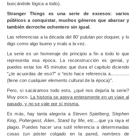
buscándole lógica a todo).
Stranger Things es una serie de excesos: varios
públicos a conquistar, muchos géneros que abarcar y
también derroche ochentero sin igual.
Las referencias a la década del 80′ pululan por doquier, y lo
digo como algo bueno y malo a la vez.
La serie es un homenaje de principio a fin a todo lo que
representa esa época. La reconstrucción es genial, y
puedes estar los 45 minutos que dura el capitulo diciendo
“¿te acuordas de eso?” o “esto hace referencia a…………
(llene con cualquier elemento cultural de la época)”.
Pero, si sacáramos todo esto, ¿qué nos dejaría la serie?
Muy poco.
La historia se apoya enteramente en un viaje al
pasado, y no se vale por sí misma.
Es más, hay tanta alegoría a
Steven Spielberg
,
Stephen
King
,
Poltergeist
,
Alien
,
Stand by Me
, etc…que ya raya el
plagio. Puedes hacer una sutil referencia a determinadas
cosas (un póster colgado en la pared, nombres de