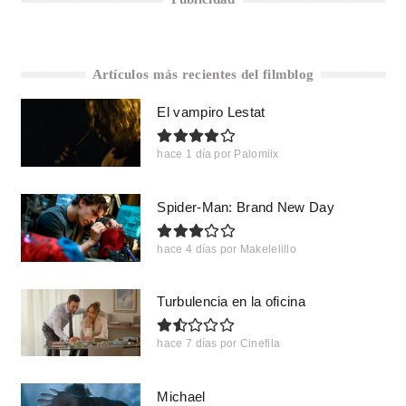
Artículos más recientes del filmblog
El vampiro Lestat
hace 1 día
por
Palomiix
Spider-Man: Brand New Day
hace 4 días
por
Makelelillo
Turbulencia en la oficina
hace 7 días
por
Cinefila
Michael