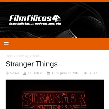
Inicio
Filmblog
Series
Stranger Things
Series
La British
30 de julio de 2016
3.843