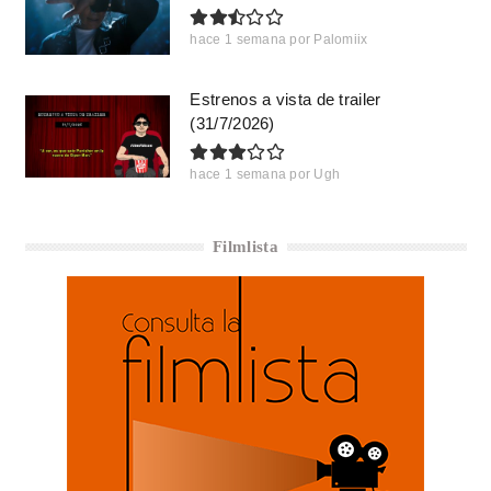
hace 1 semana
por
Palomiix
Estrenos a vista de trailer
(31/7/2026)
hace 1 semana
por
Ugh
Filmlista