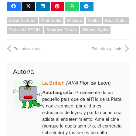
David Harbour
Matt Duffer
Misterio
Netflix
Ross Duffer
Series de EE.UU.
Stranger Things
Winona Ryder
Entrada anterior
Entrada siguiente
Autor/a
La British
(AKA Flor de León)
Autobiografía:
Proveniente de un
pequeño país que da al Río de la Plata
y nadie conoce, por el día es
estudiante de leyes y por la noche una
adicta al entretenimiento. Ama el cine
(aunque le duela admitirlo, el comercial
sobretodo) y las series de culto.