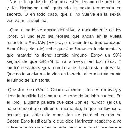
-Nos estén jodiendo. Que nos estén llenando de mentiras
y Kit Harington esté grabando la sexta temporada en
secreto. O en todo caso, que si no vuelve en la sexta,
vuelva en la séptima.
-Que la serie se aparte definitiva y radicalmente de los
libros. Si uno leyó las teorías que andan en la vuelta
respecto a ASOIAF, (R+L=J, el dragón tiene tres cabezas,
Azor Ahai, etc, etc) sabe que Jon Snow es fundamental y
que matarlo no tiene sentido ninguno. Estoy un 90%
segura de que GRRM lo va a revivir en los libros. Y
también estaba segura con la serie, hasta esta entrevista.
Que no lo vuelvan a la vida en la serie, alteraría totalmente
el rumbo de la historia.
-Que Jon sea
Ghost
. Como sabemos, Jon es un
warg
y
tiene la habilidad de tomar el cuerpo de su lobo huargo. En
el libro, la última palabra que dice Jon es
“Ghost”
(el cual
no se encontraba allí en el momento), lo que ha llevado a
pensar que antes de morir Jon se pasó al cuerpo de
Ghost.
Esto justificaría lo que dice Harington respecto a no
volver a la próxima temporada, pero a mi gusto me parece