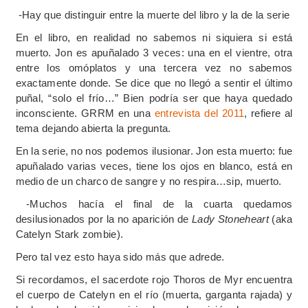
-Hay que distinguir entre la muerte del libro y la de la serie
En el libro, en realidad no sabemos ni siquiera si está
muerto. Jon es apuñalado 3 veces: una en el vientre, otra
entre los omóplatos y una tercera vez no sabemos
exactamente donde. Se dice que no llegó a sentir el último
puñal, “solo el frío…” Bien podría ser que haya quedado
inconsciente. GRRM en una
entrevista del 2011
, refiere al
tema dejando abierta la pregunta.
En la serie, no nos podemos ilusionar. Jon esta muerto: fue
apuñalado varias veces, tiene los ojos en blanco, está en
medio de un charco de sangre y no respira…sip, muerto.
-Muchos hacía el final de la cuarta quedamos
desilusionados por la no aparición de
Lady Stoneheart
(aka
Catelyn Stark zombie).
Pero tal vez esto haya sido más que adrede.
Si recordamos, el sacerdote rojo Thoros de Myr encuentra
el cuerpo de Catelyn en el río (muerta, garganta rajada) y