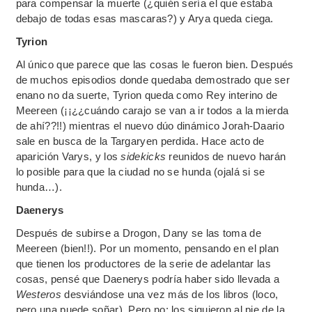
para compensar la muerte (¿quién sería el que estaba
debajo de todas esas mascaras?) y Arya queda ciega.
Tyrion
Al único que parece que las cosas le fueron bien. Después
de muchos episodios donde quedaba demostrado que ser
enano no da suerte, Tyrion queda como Rey interino de
Meereen (¡¡¿¿cuándo carajo se van a ir todos a la mierda
de ahí??!!) mientras el nuevo dúo dinámico Jorah-Daario
sale en busca de la Targaryen perdida. Hace acto de
aparición Varys, y los
sidekicks
reunidos de nuevo harán
lo posible para que la ciudad no se hunda (ojalá si se
hunda…).
Daenerys
Después de subirse a Drogon, Dany se las toma de
Meereen (bien!!). Por un momento, pensando en el plan
que tienen los productores de la serie de adelantar las
cosas, pensé que Daenerys podría haber sido llevada a
Westeros
desviándose una vez más de los libros (loco,
pero una puede soñar). Pero no: los siguieron al pie de la