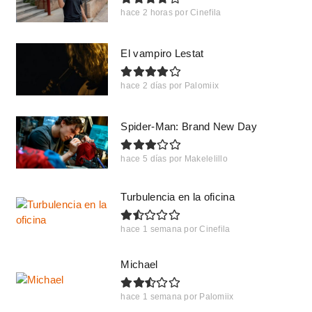
hace 2 horas
por
Cinefila
El vampiro Lestat
hace 2 días
por
Palomiix
Spider-Man: Brand New Day
hace 5 días
por
Makelelillo
Turbulencia en la oficina
hace 1 semana
por
Cinefila
Michael
hace 1 semana
por
Palomiix