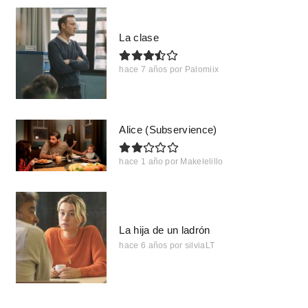
La clase
hace 7 años
por
Palomiix
Alice (Subservience)
hace 1 año
por
Makelelillo
La hija de un ladrón
hace 6 años
por
silviaLT