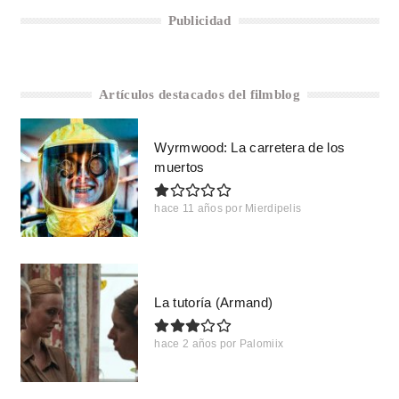
Publicidad
Artículos destacados del filmblog
Wyrmwood: La carretera de los
muertos
hace 11 años
por
Mierdipelis
La tutoría (Armand)
hace 2 años
por
Palomiix