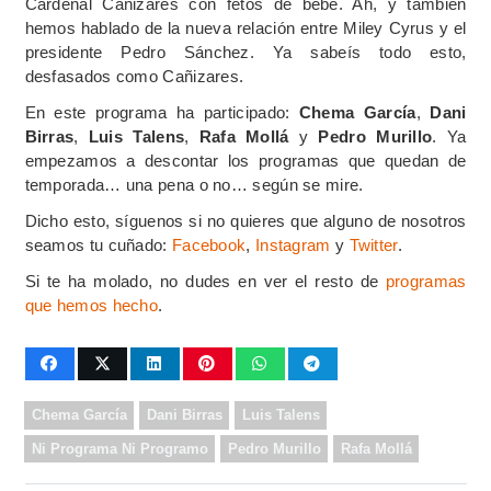
Cardenal Cañizares con fetos de bebe. Ah, y también
hemos hablado de la nueva relación entre Miley Cyrus y el
presidente Pedro Sánchez. Ya sabeís todo esto,
desfasados como Cañizares.
En este programa ha participado:
Chema García
,
Dani
Birras
,
Luis Talens
,
Rafa Mollá
y
Pedro Murillo
. Ya
empezamos a descontar los programas que quedan de
temporada… una pena o no… según se mire.
Dicho esto, síguenos si no quieres que alguno de nosotros
seamos tu cuñado:
Facebook
,
Instagram
y
Twitter
.
Si te ha molado, no dudes en ver el resto de
programas
que hemos hecho
.
Chema García
Dani Birras
Luis Talens
Ni Programa Ni Programo
Pedro Murillo
Rafa Mollá