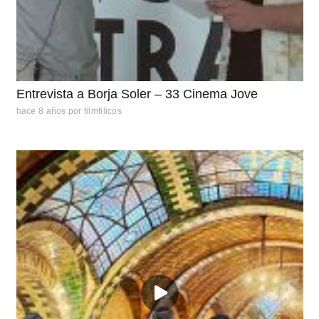
Entrevista a Borja Soler – 33 Cinema Jove
hace 8 años
por
filmfilicos