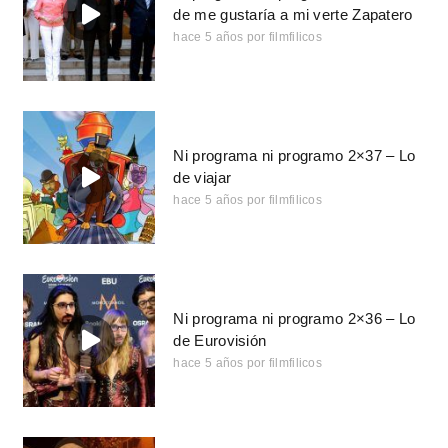
de me gustaría a mi verte Zapatero
hace 5 años
por
filmfilicos
Ni programa ni programo 2×37 – Lo
de viajar
hace 5 años
por
filmfilicos
Ni programa ni programo 2×36 – Lo
de Eurovisión
hace 5 años
por
filmfilicos