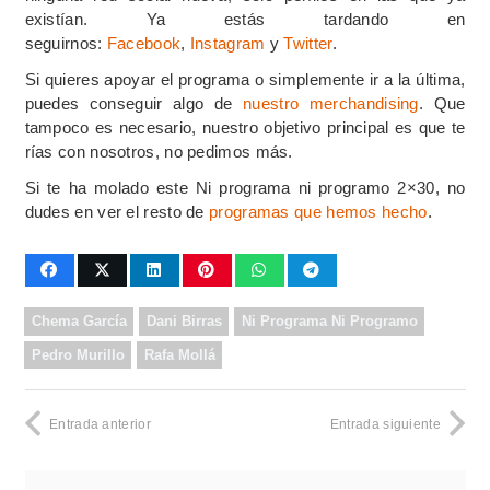
existían. Ya estás tardando en
seguirnos:
Facebook
,
Instagram
y
Twitter
.
Si quieres apoyar el programa o simplemente ir a la última,
puedes conseguir algo de
nuestro merchandising
. Que
tampoco es necesario, nuestro objetivo principal es que te
rías con nosotros, no pedimos más.
Si te ha molado este Ni programa ni programo 2×30, no
dudes en ver el resto de
programas que hemos hecho
.
Chema García
Dani Birras
Ni Programa Ni Programo
Pedro Murillo
Rafa Mollá
Entrada anterior
Entrada siguiente