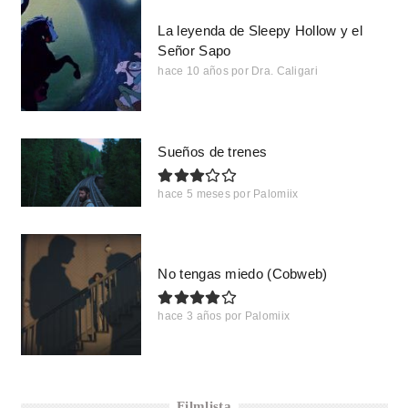
La leyenda de Sleepy Hollow y el
Señor Sapo
hace 10 años
por
Dra. Caligari
Sueños de trenes
hace 5 meses
por
Palomiix
No tengas miedo (Cobweb)
hace 3 años
por
Palomiix
Filmlista