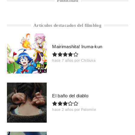
Publicidad
Artículos destacados del filmblog
Mairimashita! Iruma-kun
hace 7 años
por
Chibusa
El baño del diablo
hace 2 años
por
Palomiix