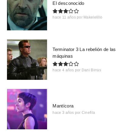
El desconocido
hace 11 años
por
Makelelillo
Terminator 3 La rebelión de las
máquinas
hace 4 años
por
Dani Birras
Mantícora
hace 3 años
por
Cinefila