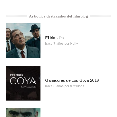
Artículos destacados del filmblog
El irlandés
hace 7 años
por
Holly
Ganadores de Los Goya 2019
hace 8 años
por
filmfilicos