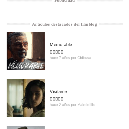
Publicidad
Artículos destacados del filmblog
Mémorable
hace 7 años
por
Chibusa
Visitante
hace 2 años
por
Makelelillo