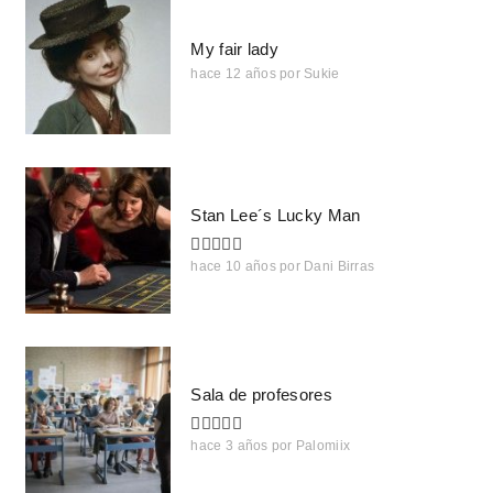
My fair lady
hace 12 años
por
Sukie
Stan Lee´s Lucky Man
hace 10 años
por
Dani Birras
Sala de profesores
hace 3 años
por
Palomiix