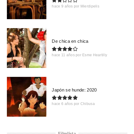
hace 9 años
por
Mierdipelis
De chica en chica
hace 11 años
por
Esme Heartilly
Japón se hunde: 2020
hace 6 años
por
Chibusa
Filmlista