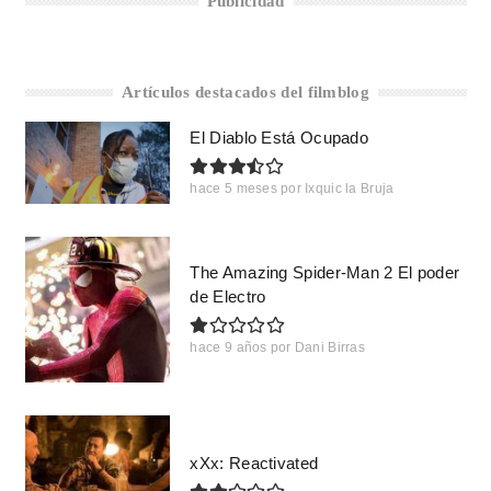
Publicidad
Artículos destacados del filmblog
El Diablo Está Ocupado
hace 5 meses
por
Ixquic la Bruja
The Amazing Spider-Man 2 El poder
de Electro
hace 9 años
por
Dani Birras
xXx: Reactivated