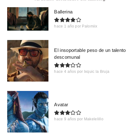
Ballerina
hace 1 año
por
Palomiix
El insoportable peso de un talento
descomunal
hace 4 años
por
Ixquic la Bruja
Avatar
hace 9 años
por
Makelelillo