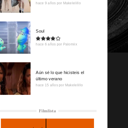
hace 9 años
por
Makelelillo
Soul
hace 6 años
por
Palomiix
Aún sé lo que hicisteis el
último verano
hace 15 años
por
Makelelillo
Filmlista