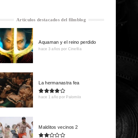
Artículos destacados del filmblog
Aquaman y el reino perdido
hace 3 años
por
Cinefila
La hermanastra fea
hace 1 año
por
Palomiix
Malditos vecinos 2