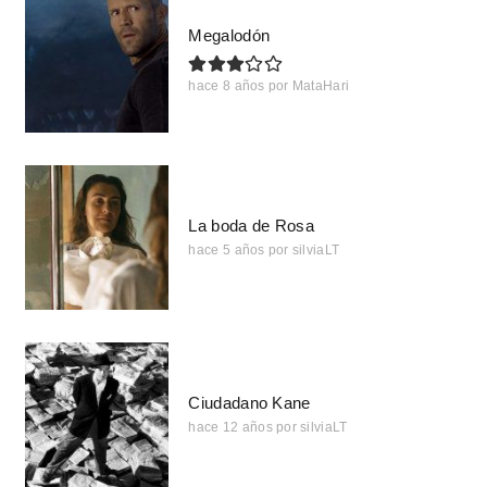
Megalodón
hace 8 años
por
MataHari
La boda de Rosa
hace 5 años
por
silviaLT
Ciudadano Kane
hace 12 años
por
silviaLT