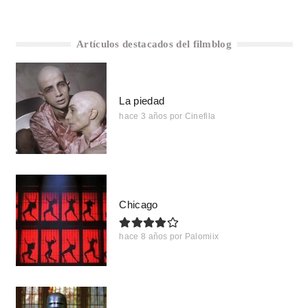
Artículos destacados del filmblog
La piedad
hace 3 años
por
Cinefila
Chicago
hace 8 años
por
Palomiix