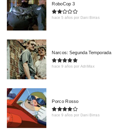
RoboCop 3
hace 5 años
por
Dani Birras
Narcos: Segunda Temporada
hace 9 años
por
AdriMax
Porco Rosso
hace 9 años
por
Dani Birras