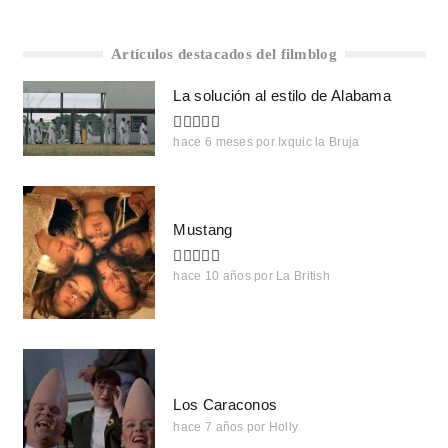
Artículos destacados del filmblog
La solución al estilo de Alabama
hace 6 meses
por
Ixquic la Bruja
Mustang
hace 10 años
por
La British
Los Caraconos
hace 7 años
por
Holly