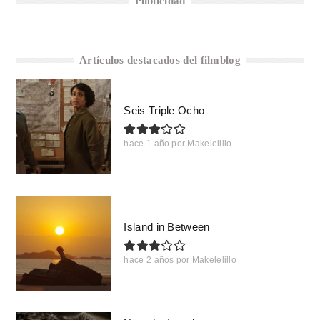
Publicidad
Artículos destacados del filmblog
Seis Triple Ocho
hace 1 año
por
Makelelillo
Island in Between
hace 2 años
por
Makelelillo