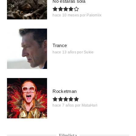
No estarás sola
hace 10 meses
por
Palomiix
Trance
hace 13 años
por
Sukie
Rocketman
hace 7 años
por
MataHari
Filmlista