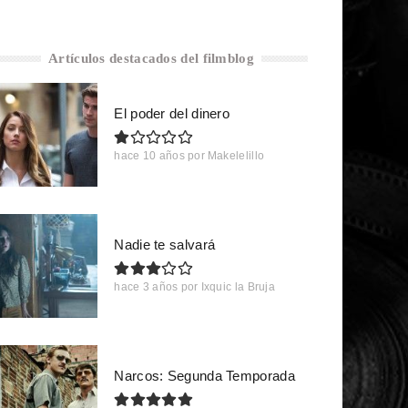
Artículos destacados del filmblog
El poder del dinero
hace 10 años
por
Makelelillo
Nadie te salvará
hace 3 años
por
Ixquic la Bruja
Narcos: Segunda Temporada