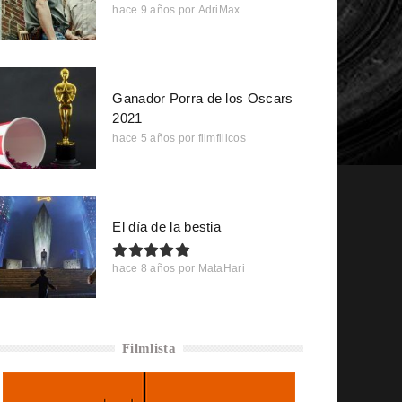
hace 9 años
por
AdriMax
Ganador Porra de los Oscars
2021
hace 5 años
por
filmfilicos
El día de la bestia
hace 8 años
por
MataHari
Filmlista