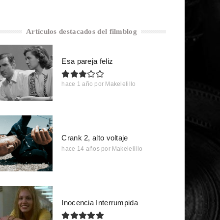
Artículos destacados del filmblog
Esa pareja feliz
hace 1 año
por
Makelelillo
Crank 2, alto voltaje
hace 14 años
por
Makelelillo
Inocencia Interrumpida