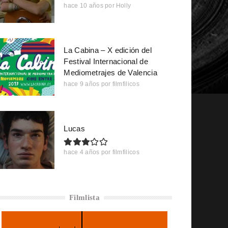
hace 10 años
por
Holly
La Cabina – X edición del
Festival Internacional de
Mediometrajes de Valencia
hace 9 años
por
filmfilicos
Lucas
hace 4 años
por
filmfilicos
Filmlista