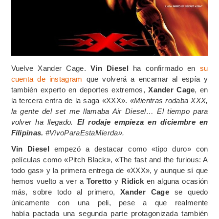
Vuelve Xander Cage.
Vin Diesel
ha confirmado en
su
cuenta de instagram
que volverá a encarnar al espía y
también experto en deportes extremos,
Xander Cage
, en
la tercera entra de la saga «XXX».
«Mientras rodaba XXX,
la gente del set me llamaba Air Diesel… El tiempo para
volver ha llegado.
El rodaje empieza en diciembre en
Filipinas.
#VivoParaEstaMierda».
Vin Diesel
empezó a destacar como «tipo duro» con
películas como «Pitch Black», «The fast and the furious: A
todo gas» y la primera entrega de «XXX», y aunque sí que
hemos vuelto a ver a
Toretto
y
Ridick
en alguna ocasión
más, sobre todo al primero,
Xander Cage
se quedo
únicamente con una peli, pese a que realmente
había pactada una segunda parte protagonizada también