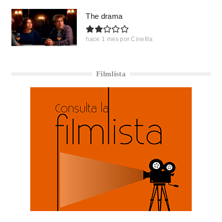
The drama
hace 1 mes
por
Cinefila
Filmlista