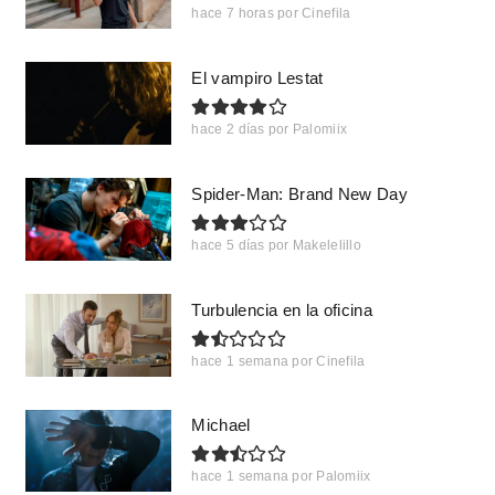
hace 7 horas
por
Cinefila
El vampiro Lestat
hace 2 días
por
Palomiix
Spider-Man: Brand New Day
hace 5 días
por
Makelelillo
Turbulencia en la oficina
hace 1 semana
por
Cinefila
Michael
hace 1 semana
por
Palomiix