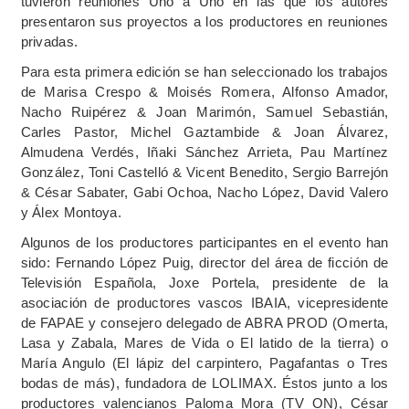
tuvieron reuniones Uno a Uno en las que los autores
presentaron sus proyectos a los productores en reuniones
privadas.
Para esta primera edición se han seleccionado los trabajos
de Marisa Crespo & Moisés Romera, Alfonso Amador,
Nacho Ruipérez & Joan Marimón, Samuel Sebastián,
Carles Pastor, Michel Gaztambide & Joan Álvarez,
Almudena Verdés, Iñaki Sánchez Arrieta, Pau Martínez
González, Toni Castelló & Vicent Benedito, Sergio Barrejón
& César Sabater, Gabi Ochoa, Nacho López, David Valero
y Álex Montoya.
Algunos de los productores participantes en el evento han
sido: Fernando López Puig, director del área de ficción de
Televisión Española, Joxe Portela, presidente de la
asociación de productores vascos IBAIA, vicepresidente
de FAPAE y consejero delegado de ABRA PROD (Omerta,
Lasa y Zabala, Mares de Vida o El latido de la tierra) o
María Angulo (El lápiz del carpintero, Pagafantas o Tres
bodas de más), fundadora de LOLIMAX. Éstos junto a los
productores valencianos Paloma Mora (TV ON), César