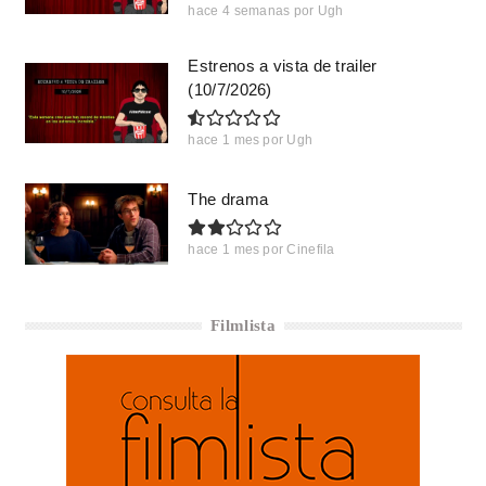
hace 4 semanas
por
Ugh
Estrenos a vista de trailer
(10/7/2026)
hace 1 mes
por
Ugh
The drama
hace 1 mes
por
Cinefila
Filmlista