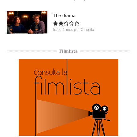
The drama
hace 1 mes
por
Cinefila
Filmlista