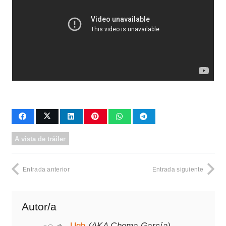
A vista de tráiler
Entrada anterior
Entrada siguiente
Autor/a
Ugh
(AKA Chema García)