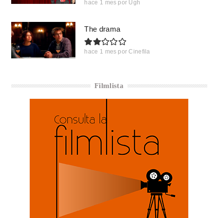
hace 1 mes
por
Ugh
The drama
hace 1 mes
por
Cinefila
Filmlista