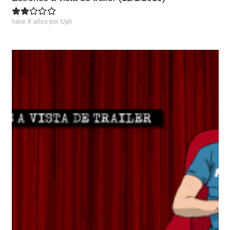
hace 8 años
por
Ugh