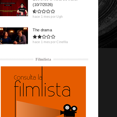
(10/7/2026)
hace 1 mes
por
Ugh
The drama
hace 1 mes
por
Cinefila
Filmlista