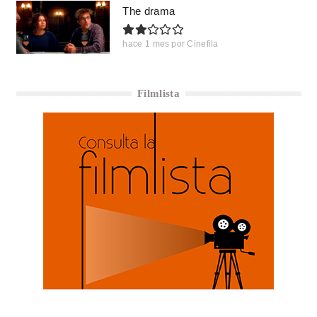
The drama
hace 1 mes
por
Cinefila
Filmlista