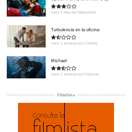
hace 5 días
por
Makelelillo
Turbulencia en la oficina
hace 1 semana
por
Cinefila
Michael
hace 1 semana
por
Palomiix
Filmlista