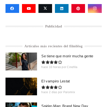
Publicidad
Artículos más recientes del filmblog
Se tiene que morir mucha gente
hace 10 horas
por
Cinefila
El vampiro Lestat
hace 2 días
por
Palomiix
Spider-Man: Brand New Day