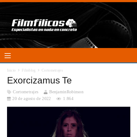
Inicio
Filmblog
Cortometrajes
Exorcizamus Te
Cortometrajes
BenjaminRobinson
20 de agosto de 2022
1.864