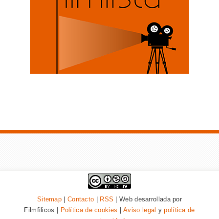
Sitemap
|
Contacto
|
RSS
| Web desarrollada por
Filmfilicos |
Política de cookies
|
Aviso legal
y
política de