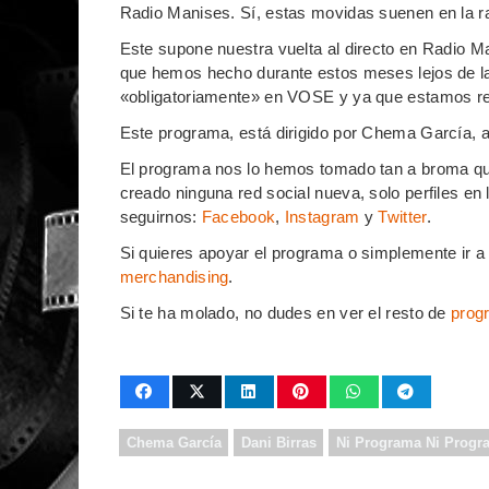
Radio Manises. Sí, estas movidas suenen en la ra
Este supone nuestra vuelta al directo en Radio M
que hemos hecho durante estos meses lejos de la 
«obligatoriamente» en VOSE y ya que estamos r
Este programa, está dirigido por Chema García, a
El programa nos lo hemos tomado tan a broma qu
creado ninguna red social nueva, solo perfiles en
seguirnos:
Facebook
,
Instagram
y
Twitter
.
Si quieres apoyar el programa o simplemente ir a
merchandising
.
Si te ha molado, no dudes en ver el resto de
prog
Chema García
Dani Birras
Ni Programa Ni Progr