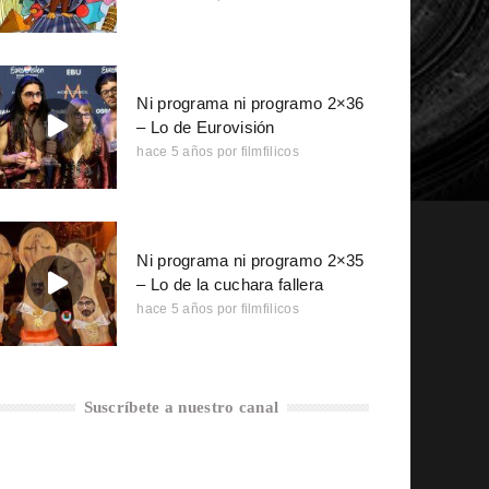
Ni programa ni programo 2×36
– Lo de Eurovisión
hace 5 años
por
filmfilicos
Ni programa ni programo 2×35
– Lo de la cuchara fallera
hace 5 años
por
filmfilicos
Suscríbete a nuestro canal