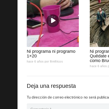
Ni programa ni programo
Ni progra
1×20
Quédate e
como Bru
hace 6 años
por
filmfilicos
hace 6 años
Deja una respuesta
Tu dirección de correo electrónico no será public