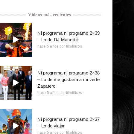
Vídeos más recientes
Ni programa ni programo 2×39
– Lo de DJ Manolitik
hace 5 años
por
filmfilicos
Ni programa ni programo 2×38
– Lo de me gustaría a mi verte
Zapatero
hace 5 años
por
filmfilicos
Ni programa ni programo 2×37
– Lo de viajar
hace 5 años
por
filmfilicos