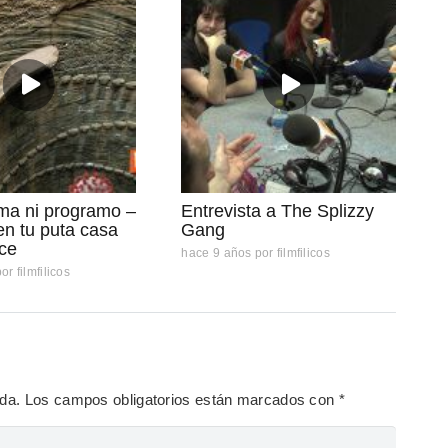
ma ni programo –
Entrevista a The Splizzy
n tu puta casa
Gang
ce
hace 9 años
por
filmfilicos
por
filmfilicos
ada.
Los campos obligatorios están marcados con
*