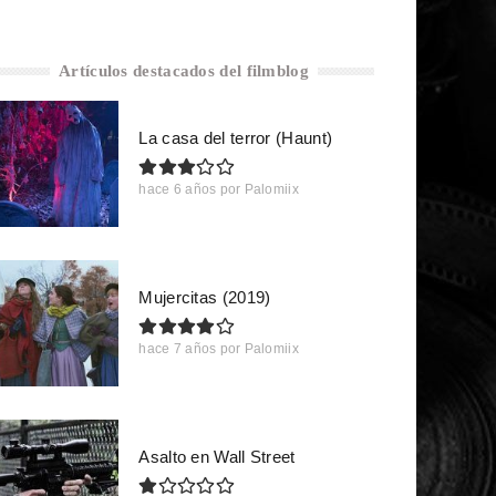
Artículos destacados del filmblog
La casa del terror (Haunt)
hace 6 años
por
Palomiix
Mujercitas (2019)
hace 7 años
por
Palomiix
Asalto en Wall Street