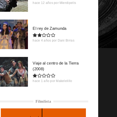
hace 12 años
por
Mierdipelis
El rey de Zamunda
hace 4 años
por
Dani Birras
Viaje al centro de la Tierra
(2008)
hace 1 año
por
Makelelillo
Filmlista