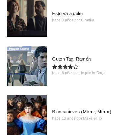
Esto va a doler
hace 3 años
por
Cinefila
Guten Tag, Ramón
hace 6 años
por
Ixquic la Bruja
Blancanieves (Mirror, Mirror)
hace 13 años
por
Makelelillo