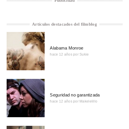
Publicidad
Artículos destacados del filmblog
Alabama Monroe
hace 12 años
por
Sukie
Seguridad no garantizada
hace 12 años
por
Makelelillo